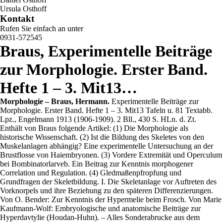
Ursula Osthoff
Kontakt
Rufen Sie einfach an unter
0931-572545
Braus, Experimentelle Beiträge
zur Morphologie. Erster Band.
Hefte 1 – 3. Mit13…
Morphologie – Braus, Hermann.
Experimentelle Beiträge zur
Morphologie. Erster Band. Hefte 1 – 3. Mit13 Tafeln u. 81 Textabb.
Lpz., Engelmann 1913 (1906-1909). 2 Bll., 430 S. HLn. d. Zt.
Enthält von Braus folgende Artikel: (1) Die Morphologie als
historische Wissenschaft. (2) Ist die Bildung des Skeletes von den
Muskelanlagen abhängig? Eine experimentelle Untersuchung an der
Brustflosse von Haiembryonen. (3) Vordere Extremität und Operculum
bei Bombinatorlarveb. Ein Beitrag zur Kenntnis morphogener
Correlation und Regulation. (4) Gledmaßenpfropfung und
Grundfragen der Skeletbildung. I. Die Skeletanlage vor Auftreten des
Vorknorpels und ihre Beziehung zu den späteren Differenzierungen.
Von O. Bender: Zur Kenntnis der Hypermelie beim Frosch. Von Marie
Kaufmann-Wolf: Embryologische und anatomische Beiträge zur
Hyperdavtylie (Houdan-Huhn). – Alles Sonderabrucke aus dem