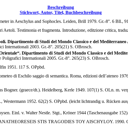
Beschreibung
Stichwort, Autor, Titel, Buchbeschreibung
eter in Aeschylus and Sophocles. Leiden, Brill 1979. Gr.-8°. 6 Bll., 91
 Aetoli. Testimonia et fragmenta. Introduzione, editzione critica, tradu
poli. Dipartimento di Studi del Mondo Classico e del Mediterraneo 
fici Internationali 2003. Gr.-8°. 205(21) S. OBrosch.
’Orientale“. Dipartimento di Studi del Mondo Classico e del Medit
 e Poligrafici Internationali 2005. Gr.-8°. 265(23) S. OBrosch.
lfin 1951. 117 S. OPpbd.
rometeo di Eschilo saggio di semantica. Roma, edizioni dell’ateneo 1976
s Bogner. (graece/dt.). Heidelberg, Kerle 1949. 107(1) S. OLn. m. ver
, Westermann 1952. 62(2) S. OPpbd. (leicht lichtrandig u. Rücken aus
sen. Einl. v. Walter Nestle. Stgt., Kröner 1944 (Taschenausgabe 152)
NATHEORESEIS STIS TRAGODIES TOY AISCHYLOY. 1990. Gr.-8°. S