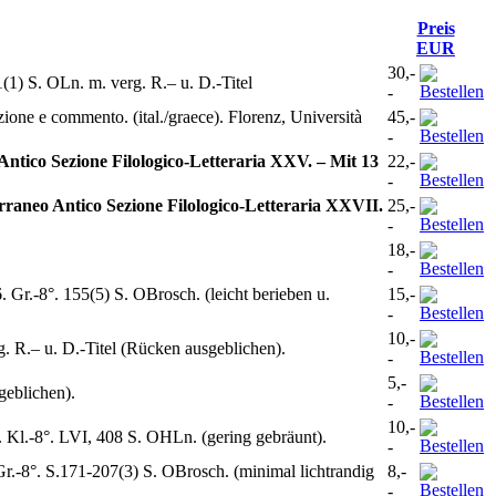
Preis
EUR
30,-
(1) S. OLn. m. verg. R.– u. D.-Titel
-
zione e commento. (ital./graece). Florenz, Università
45,-
-
Antico Sezione Filologico-Letteraria XXV. – Mit 13
22,-
-
erraneo Antico Sezione Filologico-Letteraria XXVII.
25,-
-
18,-
-
. Gr.-8°. 155(5) S. OBrosch. (leicht berieben u.
15,-
-
10,-
g. R.– u. D.-Titel (Rücken ausgeblichen).
-
5,-
geblichen).
-
10,-
. Kl.-8°. LVI, 408 S. OHLn. (gering gebräunt).
-
.171-207(3) S. OBrosch. (minimal lichtrandig
8,-
-