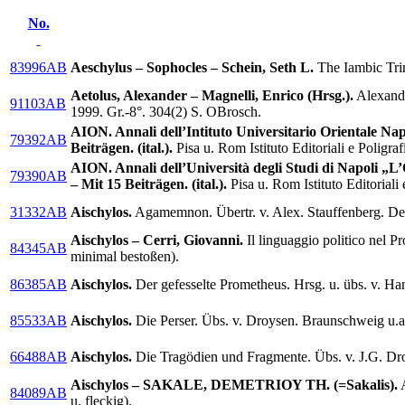
No.
83996AB
Aeschylus – Sophocles – Schein, Seth L.
The Iambic Trim
Aetolus, Alexander – Magnelli, Enrico (Hrsg.).
Alexandri
91103AB
1999. Gr.-8°. 304(2) S. OBrosch.
AION. Annali dell’Intituto Universitario Orientale Na
79392AB
Beiträgen. (ital.).
Pisa u. Rom Istituto Editoriali e Poligra
AION. Annali dell’Università degli Studi di Napoli „L
79390AB
– Mit 15 Beiträgen. (ital.).
Pisa u. Rom Istituto Editoriali
31332AB
Aischylos.
Agamemnon. Übertr. v. Alex. Stauffenberg. De
Aischylos – Cerri, Giovanni.
Il linguaggio politico nel P
84345AB
minimal bestoßen).
86385AB
Aischylos.
Der gefesselte Prometheus. Hrsg. u. übs. v. Han
85533AB
Aischylos.
Die Perser. Übs. v. Droysen. Braunschweig u.a.
66488AB
Aischylos.
Die Tragödien und Fragmente. Übs. v. J.G. Droy
Aischylos – SAKALE, DEMETRIOY TH. (=Sakalis).
A
84089AB
u. fleckig).