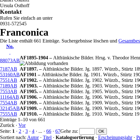
Ursula Osthoff
Kontakt
Rufen Sie einfach an unter
0931-572545
Franconica
Die Liste enthält 661 Einträge. Suchergebnisse löschen und
Gesamtbes
No.
AF1895-1904 –
Altfränkische Bilder. Hrsg. v. Theodor He
88073AB
7187AB
AF1897. –
Altfränkische Bilder. Jg. 1897. Würzb., Stürtz 1
53160AB
AF1901 –
Altfränkische Bilder. Jg. 1901. Würzb., Stürtz 19
7551AB
AF1902. –
Altfränkische Bilder. Jg. 1902. Würzb., Stürtz 19
7189AB
AF1903. –
Altfränkische Bilder. Jg. 1903. Würzb., Stürtz 1
7553AB
AF1905. –
Altfränkische Bilder. Jg. 1905. Würzb., Stürtz 1
11164AB
AF1906. –
Altfränkische Bilder. Jg. 1906. Würzb., Stürtz 1
7554AB
AF1909. –
Altfränkische Bilder. Jg. 1909. Würzb., Stürtz 1
32145AB
AF1909. –
Altfränkische Bilder. Jg. 1909. Würzb., Stürtz 1
7555AB
AF1910. –
Altfränkische Bilder. Jg. 1910. Würzb., Stürtz 1
Einträge 1–10 von 661
Zurück
·
Vor
Seite:
1
·
2
·
3
·
4
· ... ·
66
·
67
Gehe zu
:
Sortiert nach:
Autor
·
Titel
·
Katalogsortierung
·
Erscheinungsjahr
·
P