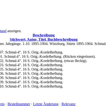
tand
anzeigen.
Beschreibung
Stichwort, Autor, Titel, Buchbeschreibung
nner. Jahrgänge. 1-10. 1895-1904. Würzburg, Stürtz 1895-1904. Schmal
897. Schmal-4°. 16 S. Orig.-Kordelheftung.
01. Schmal-4°. 16 S. Orig.-Kordelheftung. (Rücken eingerissen).
02. Schmal-4°. 16 S. Orig.-Kordelheftung. (etwas fleckig).
903. Schmal-4°. 16 S. Orig.-Kordelheftung.
905. Schmal-4°. 16 S. Orig.-Kordelheftung.
906. Schmal-4°. 16 S. Orig.-Kordelheftung.
909. Schmal-4°. 16 S. Orig.-Kordelheftung.
909. Schmal-4°. 16 S. Orig.-Kordelheftung.
910. Schmal-4°. 16 S. Orig.-Kordelheftung.
reis
·
Bestellnummer
·
Letzte Änderung
·
Relevanz