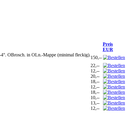
Preis
EUR
-4°. OBrosch. in OLn.-Mappe (minimal fleckig).
150,--
22,--
12,--
20,--
18,--
12,--
18,--
10,--
13,--
12,--