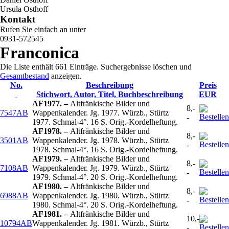
Ursula Osthoff
Kontakt
Rufen Sie einfach an unter
0931-572545
Franconica
Die Liste enthält 661 Einträge. Suchergebnisse löschen und
Gesamtbestand
anzeigen.
No.
Beschreibung
Preis
Stichwort, Autor, Titel, Buchbeschreibung
EUR
AF1977. –
Altfränkische Bilder und
8,-
7547AB
Wappenkalender. Jg. 1977. Würzb., Stürtz
-
1977. Schmal-4°. 16 S. Orig.-Kordelheftung.
AF1978. –
Altfränkische Bilder und
8,-
3501AB
Wappenkalender. Jg. 1978. Würzb., Stürtz
-
1978. Schmal-4°. 16 S. Orig.-Kordelheftung.
AF1979. –
Altfränkische Bilder und
8,-
7108AB
Wappenkalender. Jg. 1979. Würzb., Stürtz
-
1979. Schmal-4°. 20 S. Orig.-Kordelheftung.
AF1980. –
Altfränkische Bilder und
8,-
6988AB
Wappenkalender. Jg. 1980. Würzb., Stürtz
-
1980. Schmal-4°. 20 S. Orig.-Kordelheftung.
AF1981. –
Altfränkische Bilder und
10,-
10794AB
Wappenkalender. Jg. 1981. Würzb., Stürtz
-