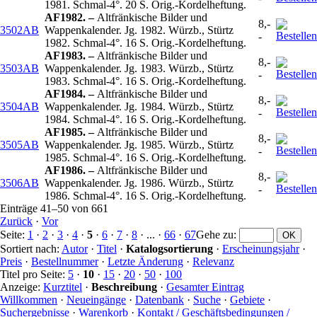
1981. Schmal-4°. 20 S. Orig.-Kordelheftung.
AF1982. –
Altfränkische Bilder und
8,-
3502AB
Wappenkalender. Jg. 1982. Würzb., Stürtz
-
1982. Schmal-4°. 16 S. Orig.-Kordelheftung.
AF1983. –
Altfränkische Bilder und
8,-
3503AB
Wappenkalender. Jg. 1983. Würzb., Stürtz
-
1983. Schmal-4°. 16 S. Orig.-Kordelheftung.
AF1984. –
Altfränkische Bilder und
8,-
3504AB
Wappenkalender. Jg. 1984. Würzb., Stürtz
-
1984. Schmal-4°. 16 S. Orig.-Kordelheftung.
AF1985. –
Altfränkische Bilder und
8,-
3505AB
Wappenkalender. Jg. 1985. Würzb., Stürtz
-
1985. Schmal-4°. 16 S. Orig.-Kordelheftung.
AF1986. –
Altfränkische Bilder und
8,-
3506AB
Wappenkalender. Jg. 1986. Würzb., Stürtz
-
1986. Schmal-4°. 16 S. Orig.-Kordelheftung.
Einträge 41–50 von 661
Zurück
·
Vor
Seite:
1
·
2
·
3
·
4
·
5
·
6
·
7
·
8
· ... ·
66
·
67
Gehe zu
:
Sortiert nach:
Autor
·
Titel
·
Katalogsortierung
·
Erscheinungsjahr
·
Preis
·
Bestellnummer
·
Letzte Änderung
·
Relevanz
Titel pro Seite:
5
·
10
·
15
·
20
·
50
·
100
Anzeige:
Kurztitel
·
Beschreibung
·
Gesamter Eintrag
Willkommen
·
Neueingänge
·
Datenbank
·
Suche
·
Gebiete
·
Suchergebnisse
·
Warenkorb
·
Kontakt / Geschäftsbedingungen /