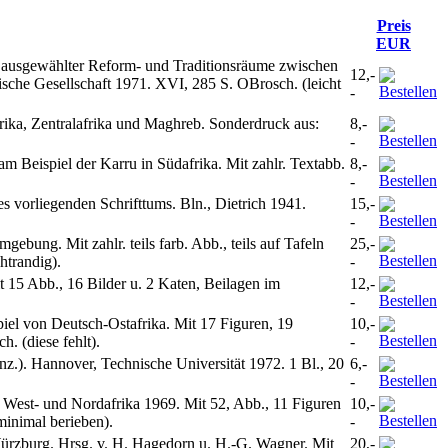
Preis
EUR
 ausgewählter Reform- und Traditionsräume zwischen
12,-
che Gesellschaft 1971. XVI, 285 S. OBrosch. (leicht
-
frika, Zentralafrika und Maghreb. Sonderdruck aus:
8,-
-
 Beispiel der Karru in Südafrika. Mit zahlr. Textabb.
8,-
-
vorliegenden Schrifttums. Bln., Dietrich 1941.
15,-
-
bung. Mit zahlr. teils farb. Abb., teils auf Tafeln
25,-
htrandig).
-
it 15 Abb., 16 Bilder u. 2 Katen, Beilagen im
12,-
-
iel von Deutsch-Ostafrika. Mit 17 Figuren, 19
10,-
. (diese fehlt).
-
.). Hannover, Technische Universität 1972. 1 Bl., 20
6,-
-
est- und Nordafrika 1969. Mit 52, Abb., 11 Figuren
10,-
inimal berieben).
-
 Würzburg. Hrsg. v. H. Hagedorn u. H.-G. Wagner. Mit
20,-