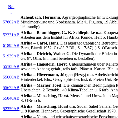
No.
Achenbach, Hermann.
Agrargeographische Entwicklungs
57802AB
Mittelmeerküste und Nordsahara. Mit 41 Figuren, 19 Abbi
lichtrandig).
Afrika – Baumhögger, G., K. Schliephake u.a.
Kooperati
52331AB
Arbeiten aus dem Institut für Afrika-Kunde. Heft 5. Hambu
Afrika – Carol, Hans.
Das agrargeographische Betrachtung
61895AB
Bern, Bitterli 1952. Gr.-8°. 2 Bll., S. 17-67(1) S. OBrosch
Afrika – Dietrich, Walter G.
Die Dynamik der Böden in d
51939AB
Gr.-8°. OLn. (minimal berieben u. bestoßen).
Afrika – Hagedorn, Horst.
Untersuchungen über Relieftyp
55109AB
sowie im Anhang gefalt., teils farb. Pläne u. Karten. Bln. 
Afrika – Hövermann, Jürgen (Hrsg.) u.a.
Arbeitsbericht
55660AB
Hinterdeckel. Bln., Geographisches Inst. d. Freien Uni. B
Afrika – Marner, Josef.
Die klimatischen Bedingungen fü
55672AB
Übersichten, 2 Textabb., 40 Klima-Tabellen u. 6 farb. An
Afrika – Mensching, Horst.
Mensch und Umwelt im Maghre
55840AB
S. OBrosch.
Afrika – Mensching, Horst u.a.
Sudan-Sahel-Sahara. Geo
52359AB
u. 8 Karten. Hannover, Geographische Gesellschaft 1970.
Afrika –
Natur- und wirtschaftsgeographische Forschungen