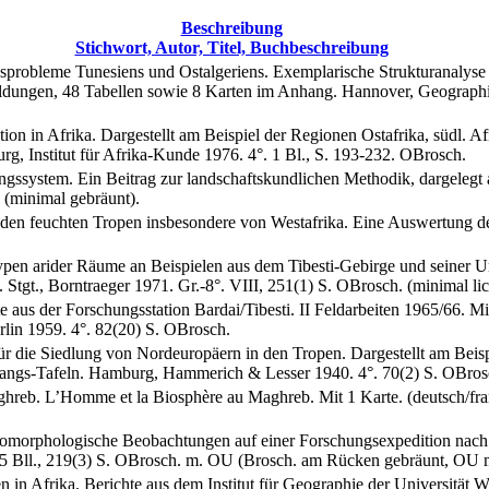
Beschreibung
Stichwort, Autor, Titel, Buchbeschreibung
probleme Tunesiens und Ostalgeriens. Exemplarische Strukturanalyse
ldungen, 48 Tabellen sowie 8 Karten im Anhang. Hannover, Geographis
on in Afrika. Dargestellt am Beispiel der Regionen Ostafrika, südl. A
rg, Institut für Afrika-Kunde 1976. 4°. 1 Bl., S. 193-232. OBrosch.
ssystem. Ein Beitrag zur landschaftskundlichen Methodik, dargelegt am
. (minimal gebräunt).
en feuchten Tropen insbesondere von Westafrika. Eine Auswertung des 
en arider Räume an Beispielen aus dem Tibesti-Gebirge und seiner Umge
u. Stgt., Borntraeger 1971. Gr.-8°. VIII, 251(1) S. OBrosch. (minimal lic
e aus der Forschungsstation Bardai/Tibesti. II Feldarbeiten 1965/66. M
erlin 1959. 4°. 82(20) S. OBrosch.
r die Siedlung von Nordeuropäern in den Tropen. Dargestellt am Beisp
hangs-Tafeln. Hamburg, Hammerich & Lesser 1940. 4°. 70(2) S. OBrosch
b. L’Homme et la Biosphère au Maghreb. Mit 1 Karte. (deutsch/franz
morphologische Beobachtungen auf einer Forschungsexpedition nach W
 5 Bll., 219(3) S. OBrosch. m. OU (Brosch. am Rücken gebräunt, OU m
 in Afrika. Berichte aus dem Institut für Geographie der Universität